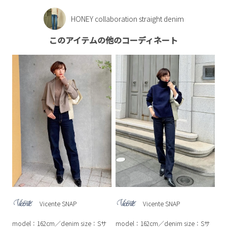
HONEY collaboration straight denim
このアイテムの他のコーディネート
Vicente SNAP
Vicente SNAP
model：162cm／denim size：Sサ
model：162cm／denim size：Sサ