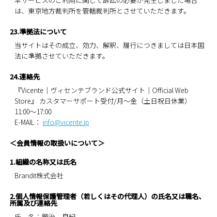
本サービスのご利用に関して訴訟の必要が発生しました場合
は、東京地方裁判所を管轄裁判所とさせていただきます。
23.準拠法について
当サイトはその成立、効力、解釈、履行につきましては日本国
法に準拠させていただきます。
24.連絡先
『Vicente｜ヴィセンテブランド公式サイト｜Official Web
Store』 カスタマーサポート受付/月～金（土日祝日休業）
11:00～17:00
E-MAIL：
info@vicente.jp
＜会員情報の取扱いについて＞
1.組織の名称又は氏名
Brandit株式会社
2.個人情報保護管理者（若しくはその代理人）の氏名又は職名、
所属及び連絡先
氏 名：鍛治 良紀