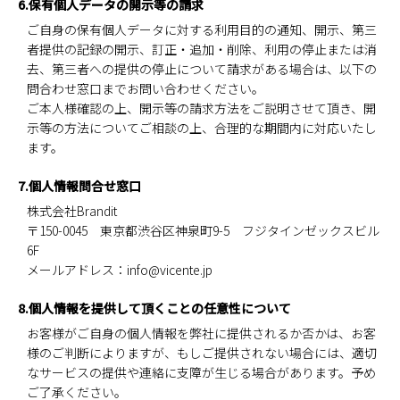
6.保有個人データの開示等の請求
ご自身の保有個人データに対する利用目的の通知、開示、第三
者提供の記録の開示、訂正・追加・削除、利用の停止または消
去、第三者への提供の停止について請求がある場合は、以下の
問合わせ窓口までお問い合わせください。
ご本人様確認の上、開示等の請求方法をご説明させて頂き、開
示等の方法についてご相談の上、合理的な期間内に対応いたし
ます。
7.個人情報問合せ窓口
株式会社Brandit
〒150-0045 東京都渋谷区神泉町9-5 フジタインゼックスビル
6F
メールアドレス：info@vicente.jp
8.個人情報を提供して頂くことの任意性について
お客様がご自身の個人情報を弊社に提供されるか否かは、お客
様のご判断によりますが、もしご提供されない場合には、適切
なサービスの提供や連絡に支障が生じる場合があります。予め
ご了承ください。