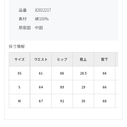
品番
82032217
素材
綿100%
原産国
中国
採寸情報
サイズ
ウエスト
ヒップ
股上
股下
わた
XS
61
86
28.5
66
2
S
64
89
29
66
2
M
67
92
30
68
2