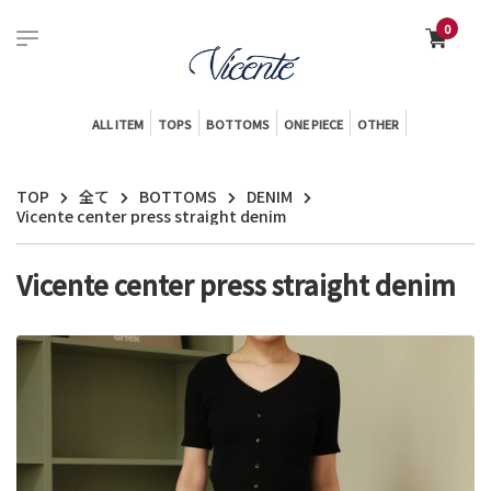
0
ALL ITEM
TOPS
BOTTOMS
ONE PIECE
OTHER
TOP
全て
BOTTOMS
DENIM
Vicente center press straight denim
Vicente center press straight denim