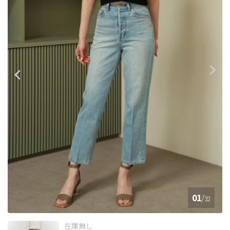
01
/
32
在庫無し