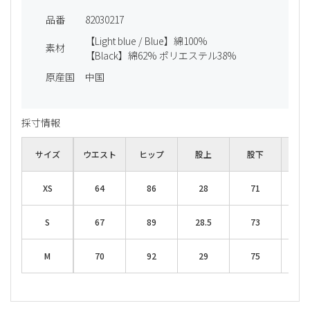
品番
82030217
【Light blue / Blue】綿100%
素材
【Black】綿62% ポリエステル38%
原産国
中国
採寸情報
サイズ
ウエスト
ヒップ
股上
股下
わた
XS
64
86
28
71
25
S
67
89
28.5
73
26
M
70
92
29
75
27