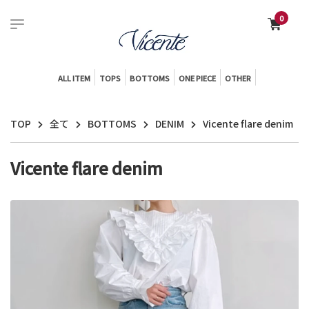
0
ALL ITEM
TOPS
BOTTOMS
ONE PIECE
OTHER
TOP
全て
BOTTOMS
DENIM
Vicente flare denim
Vicente flare denim