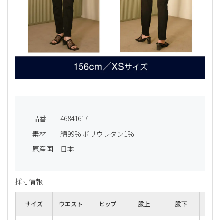
品番
46841617
素材
綿99% ポリウレタン1%
原産国
日本
採寸情報
サイズ
ウエスト
ヒップ
股上
股下
わた