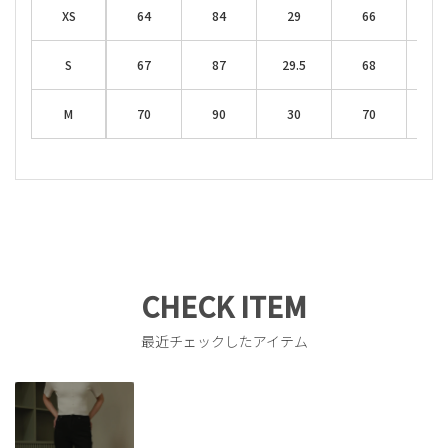
XS
64
84
29
66
25
S
67
87
29.5
68
26
M
70
90
30
70
2
CHECK ITEM
最近チェックしたアイテム