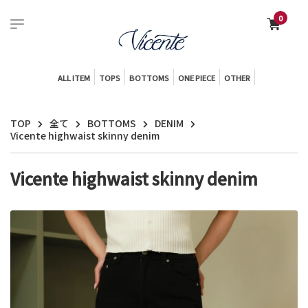
0
ALL ITEM
TOPS
BOTTOMS
ONE PIECE
OTHER
TOP
全て
BOTTOMS
DENIM
Vicente highwaist skinny denim
Vicente highwaist skinny denim