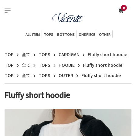
0
ALL ITEM
TOPS
BOTTOMS
ONE PIECE
OTHER
TOP
全て
TOPS
CARDIGAN
Fluffy short hoodie
TOP
全て
TOPS
HOODIE
Fluffy short hoodie
TOP
全て
TOPS
OUTER
Fluffy short hoodie
Fluffy short hoodie